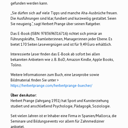
gefunden werden kann.
„Sie dürfen sich auf viele Tipps und manche Aha-Ausbrüche freuen.
Die Ausführungen sind klar, fundiert und kurzweilig gestaltet. Seien
Sie neugierig.“, sagt Herbert Prange über seinen Ratgeber.
Das E-Book (ISBN: 9783696316716) richtet sich primär an
Führungskräfte, Teamleiter:innen, Manager:innen jeder Ebene. Es
bietet 170 Seiten Lesevergnügen und ist für 9,49 Euro erhältlich.
Interessierte Leser finden das E-Book ab sofort bei allen
bekannten Anbietern wie z. B. BoD, Amazon Kindle, Apple Books,
Tolino.
Weitere Informationen zum Buch, eine Leseprobe sowie
Bildmaterial finden Sie unter >
https://herbertprange.com/herbertprange-buecher/
Über den Autor:
Herbert Prange (Jahrgang 1951) hat Sport und Kunsterziehung
studiert und anschließend Psychologie, Pädagogik, Soziologie.
Seit vielen Jahren ist er Inhaber eine Firma in Spanien/Mallorca, die
Seminare und Bildungsevents vor allem für Zahnmediziner
anbietet.