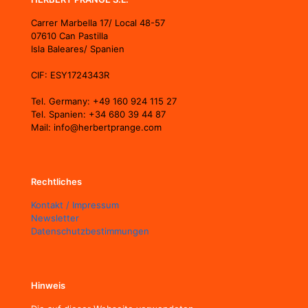
in
Psychologie und Management.
Wir verbinden Weiterbildungen
Carrer Marbella 17/ Local 48-57
07610 Can Pastilla
mit einzigartigen Erlebnissen.
Mehr über mich, Mallorca
Isla Baleares/ Spanien
und was noch kommt.
CIF: ESY1724343R
Tel. Germany: +49 160 924 115 27
Tel. Spanien: +34 680 39 44 87
Mail: info@herbertprange.com
Rechtliches
Kontakt / Impressum
Newsletter
Datenschutzbestimmungen
Hinweis